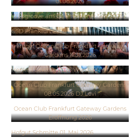
01.08.2026
Wildgroove am Dutenhofener See 2026
CSD Frankfurt 2026
Hugel Ocean Club Frankfurt Gateway
Gardens 11.07.2026
Henkell Sekttag 2026 Wiesbaden
Ocean Club Frankfurt Gateway Gardens
08.05.2026 DJ Levi
Ocean Club Frankfurt Gateway Gardens
Eröffnung 2026
Hofgut Schmitte 01. Mai 2026