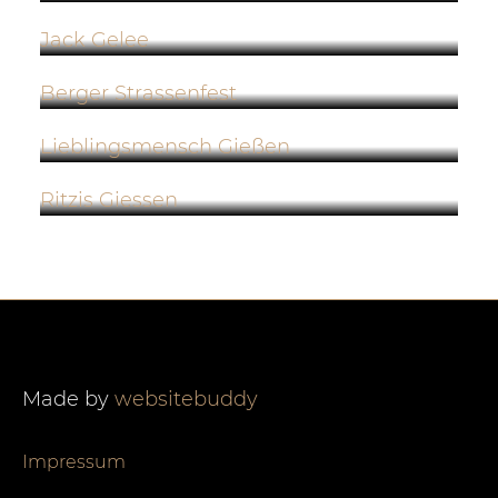
Jack Gelee
Berger Strassenfest
Lieblingsmensch Gießen
Ritzis Giessen
Made by
websitebuddy
Impressum