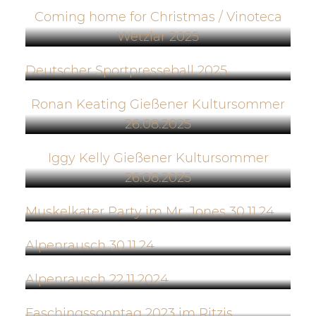
Coming home for Christmas / Vinoteca
Wetzlar 2025
Deutscher Sportpresseball 2025
Ronan Keating Gießener Kultursommer
26.08.2025
Iggy Kelly Gießener Kultursommer
26.08.2025
Muskelkater Party im Mr. Jones 30.11.24
Alpenrausch 30.11.24
Alpenrausch 22.11.2024
Faschingssonntag 2023 im Ritzis